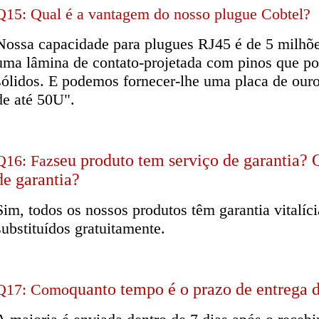
Q15: Qual é a vantagem do nosso plugue Cobtel?
Nossa capacidade para plugues RJ45 é de 5 milhõe
uma lâmina de contato-projetada com pinos que p
sólidos. E podemos fornecer-lhe uma placa de ouro
de até 50U".
seu produto tem serviço de garantia?
Q16: Faz
de garantia?
Sim, todos os nossos produtos têm garantia vitalí
substituídos gratuitamente.
quanto tempo é o prazo de entrega 
Q17: Como