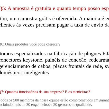
Q5: A amostra é gratuita e quanto tempo posso esp
Sim, uma amostra grátis é oferecida. A maioria é e
clientes às vezes precisam pagar a taxa de envio d
6: Quais produtos você pode oferecer?
Somos especializados na fabricação de plugues RJ4
conectores keystone. painéis de conexão, rede
armá
gerenciamento de cabos, placas frontais de rede, s
domésticos inteligentes
7: Quantos funcionários da sua empresa? E os tecnicistas?
odos os 500 membros da nossa equipe estão comprometidos em garantir
ncluindo mais de 30 engenheiros e 20 gestores de qualidade.