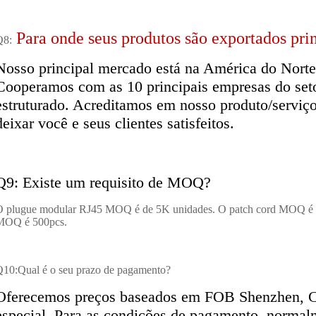
Para onde seus produtos são exportados pr
Q8:
Nosso principal mercado está na América do Norte
Cooperamos com as 10 principais empresas do set
estruturado. Acreditamos em nosso produto/serviço
deixar você e seus clientes satisfeitos.
Q9:
Existe um requisito de MOQ?
 plugue modular RJ45 MOQ é de 5K unidades. O patch cord MOQ é de
MOQ é 500pcs.
10:Qual é o seu prazo de pagamento?
Oferecemos preços baseados em FOB Shenzhen, 
especial. Para as condições de pagamento, normal