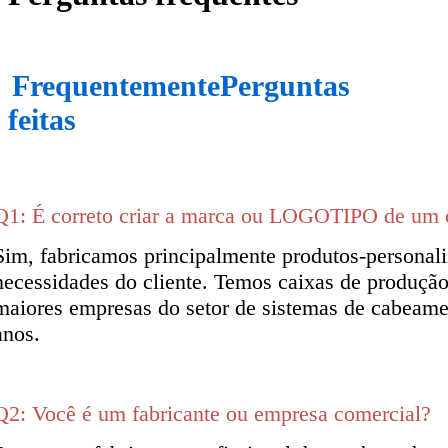
Frequentemente
Perguntas
feitas
Q1: É correto criar a marca ou LOGOTIPO de um c
Sim, fabricamos principalmente produtos-personal
necessidades do cliente. Temos caixas de produçã
maiores empresas do setor de sistemas de cabeame
anos.
Q2: Você é um fabricante ou empresa comercial?