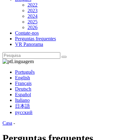
2022
2023
2024
2025
2026
Contate-nos
Perguntas frequentes
VR Panorama
Linguagem
Português
English
Français
Deutsch
Español
Italiano
日本語
русский
Casa
-
Perguntas frequentes