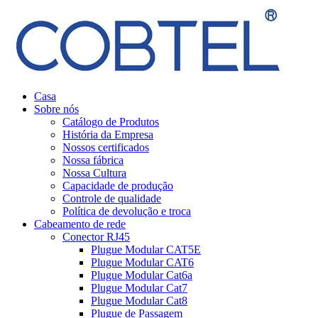
Casa
Sobre nós
Catálogo de Produtos
História da Empresa
Nossos certificados
Nossa fábrica
Nossa Cultura
Capacidade de produção
Controle de qualidade
Política de devolução e troca
Cabeamento de rede
Conector RJ45
Plugue Modular CAT5E
Plugue Modular CAT6
Plugue Modular Cat6a
Plugue Modular Cat7
Plugue Modular Cat8
Plugue de Passagem